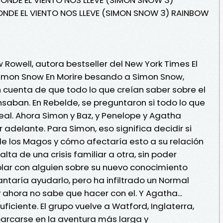
NDE EL VIENTO NOS LLEVE (SIMON SNOW 3) RAINBOW
Rowell, autora bestseller del New York Times El
 Simon Snow En Morire besando a Simon Snow,
 cuenta de que todo lo que creían saber sobre el
aban. En Rebelde, se preguntaron si todo lo que
eal. Ahora Simon y Baz, y Penelope y Agatha
 adelante. Para Simon, eso significa decidir si
e los Magos y cómo afectaría esto a su relación
alta de una crisis familiar a otra, sin poder
lar con alguien sobre su nuevo conocimiento
ntaría ayudarlo, pero ha infiltrado un Normal
ahora no sabe que hacer con el. Y Agatha...
ficiente. El grupo vuelve a Watford, Inglaterra,
barcarse en la aventura más larga y