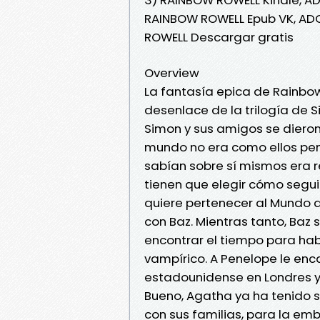
RAINBOW ROWELL Epub VK, ADO
ROWELL Descargar gratis
Overview
La fantasía epica de Rainbow 
desenlace de la trilogía de
Simon y sus amigos se dieron
mundo no era como ellos pens
sabían sobre sí mismos era r
tienen que elegir cómo seguir
quiere pertenecer al Mundo d
con Baz. Mientras tanto, Baz s
encontrar el tiempo para hab
vampírico. A Penelope le enca
estadounidense en Londres y 
Bueno, Agatha ya ha tenido su
con sus familias, para la em