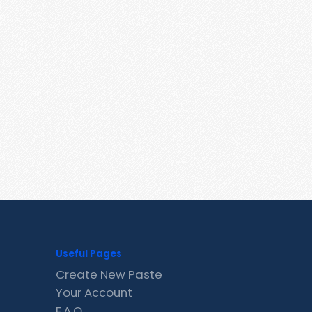
Useful Pages
Create New Paste
Your Account
F.A.Q.