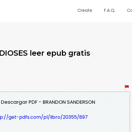
Create
F.A.Q.
C
IOSES leer epub gratis
SES Descargar PDF - BRANDON SANDERSON
tp://get-pdfs.com/pl/libro/20355/897