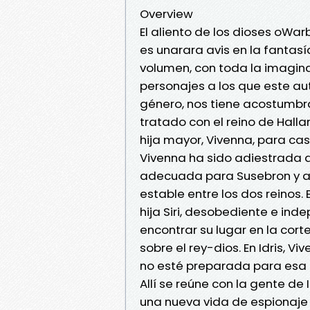
Overview
El aliento de los dioses oWa
es unarara avis en la fantas
volumen, con toda la imagina
personajes a los que este au
género, nos tiene acostumbra
tratado con el reino de Halla
hija mayor, Vivenna, para cas
Vivenna ha sido adiestrada d
adecuada para Susebron y así
estable entre los dos reinos. 
hija Siri, desobediente e ind
encontrar su lugar en la cort
sobre el rey-dios. En Idris, 
no esté preparada para esa n
Allí se reúne con la gente de 
una nueva vida de espionaje y