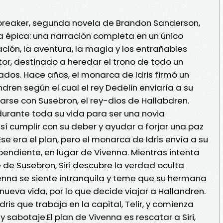
rbreaker, segunda novela de Brandon Sanderson,
ía épica: una narración completa en un único
ción, la aventura, la magia y los entrañables
tor, destinado a heredar el trono de todo un
dos. Hace años, el monarca de Idris firmó un
ndren según el cual el rey Dedelin enviaría a su
arse con Susebron, el rey-dios de Hallabdren.
urante toda su vida para ser una novia
 cumplir con su deber y ayudar a forjar una paz
Ese era el plan, pero el monarca de Idris envía a su
ependiente, en lugar de Vivenna. Mientras intenta
e de Susebron, Siri descubre la verdad oculta
Vivenna se siente intranquila y teme que su hermana
ueva vida, por lo que decide viajar a Hallandren.
Idris que trabaja en la capital, Telir, y comienza
 sabotaje.El plan de Vivenna es rescatar a Siri,