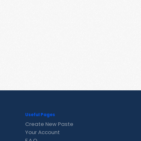
Useful Pages
Create New Paste
Your Account
F.A.Q.