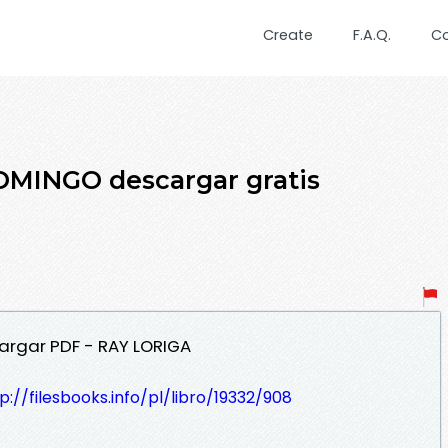
Create
F.A.Q.
C
OMINGO descargar gratis
rgar PDF - RAY LORIGA
p://filesbooks.info/pl/libro/19332/908