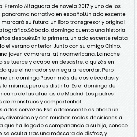
a: Premio Alfaguara de novela 2017 y uno de los
el panorama narrativo en español.Un adolescente
e marcará su futuro: un libro transgresor y original
tográfico.Sábado, domingo cuenta una historia
años después.En la primera, un adolescente relata
 el verano anterior. Junto con su amigo Chino,
 una joven camarera latinoamericana. La noche
o se tuerce y acaba en desastre, o quizás en
do que el narrador se niega a recordar. Pero
ene un domingo.Pasan más de dos décadas, y
 la misma, pero es distinta. Es el domingo de
ricano de las afueras de Madrid. Los padres
dos de monstruos y compartenhot
adas cervezas. Ese adolescente es ahora un
, divorciado y con muchas malas decisiones a
a la que ha llegado acompañando a su hija, conoce
se oculta tras una máscara de disfraz, y