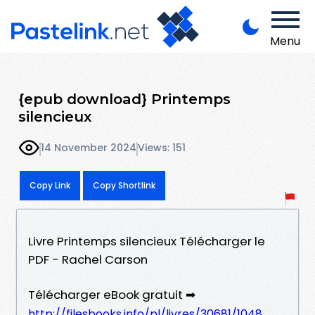
Menu
{epub download} Printemps
silencieux
14 November 2024
Views: 151
Copy Link
Copy Shortlink
Livre Printemps silencieux Télécharger le
PDF - Rachel Carson
Télécharger eBook gratuit ➡
http://filesbooks.info/pl/livres/30681/1048