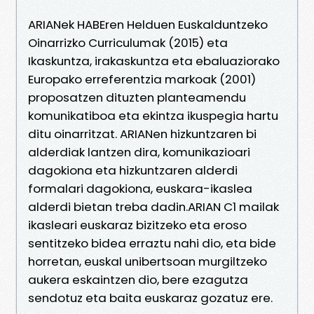
ARIANek HABEren Helduen Euskalduntzeko
Oinarrizko Curriculumak (2015) eta
Ikaskuntza, irakaskuntza eta ebaluaziorako
Europako erreferentzia markoak (2001)
proposatzen dituzten planteamendu
komunikatiboa eta ekintza ikuspegia hartu
ditu oinarritzat. ARIANen hizkuntzaren bi
alderdiak lantzen dira, komunikazioari
dagokiona eta hizkuntzaren alderdi
formalari dagokiona, euskara-ikaslea
alderdi bietan treba dadin.ARIAN C1 mailak
ikasleari euskaraz bizitzeko eta eroso
sentitzeko bidea erraztu nahi dio, eta bide
horretan, euskal unibertsoan murgiltzeko
aukera eskaintzen dio, bere ezagutza
sendotuz eta baita euskaraz gozatuz ere.