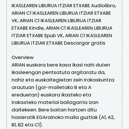
IKASLEAREN LIBURUA ITZIAR ETXABE Audiolibro,
ARIAN C1 IKASLEAREN LIBURUA ITZIAR ETXABE
VK, ARIAN C1 IKASLEAREN LIBURUA ITZIAR
ETXABE Kindle, ARIAN C1 IKASLEAREN LIBURUA
ITZIAR ETXABE Epub VK, ARIAN C1 IKASLEAREN
LIBURUA ITZIAR ETXABE Descargar gratis
Overview
ARIAN euskara bere kasa ikasi nahi duten
ikasleengan pentsatuta argitaratu da,
nahiz eta euskaltegietan zein irakaskuntza
arautuan (goi-mailetako B eta A
ereduetan) euskara ikasteko eta
irakasteko material baliagarria izan
daitekeen. Bere baitan hartzen ditu
hasieratik EGArainoko maila guztiak (A1, A2,
B1, B2 eta C1).