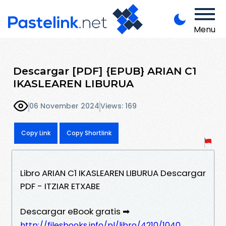
Menu
Descargar [PDF] {EPUB} ARIAN C1
IKASLEAREN LIBURUA
06 November 2024
Views: 169
Copy Link
Copy Shortlink
Libro ARIAN C1 IKASLEAREN LIBURUA Descargar
PDF - ITZIAR ETXABE
Descargar eBook gratis ➡
http://filesbooks.info/pl/libro/4210/1040