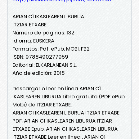
ARIAN C1 IKASLEAREN LIBURUA
ITZIAR ETXABE
Número de páginas: 132
Idioma: EUSKERA
Formatos: Pdf, ePub, MOBI, FB2
ISBN: 9788490277959
Editorial: ELKARLANEAN S.L.
Año de edición: 2018
Descargar o leer en línea ARIAN C1
IKASLEAREN LIBURUA Libro gratuito (PDF ePub
Mobi) de ITZIAR ETXABE.
ARIAN C1 IKASLEAREN LIBURUA ITZIAR ETXABE
PDF, ARIAN C1 IKASLEAREN LIBURUA ITZIAR
ETXABE Epub, ARIAN C1 IKASLEAREN LIBURUA
ITZIAR ETXABE Leer en línea , ARIAN C1