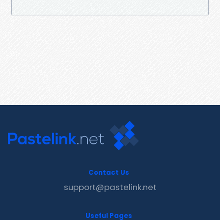
Contact Us
support@pastelink.net
Useful Pages