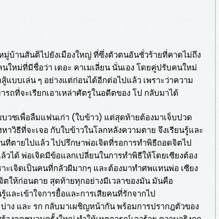
่บ้านสันติไปยังเมืองใหญ่ ที่ซึ่งตัวตนอันชั่วร้ายที่คาดไม่ถึง
นใหม่ที่มีชื่อว่า เดอะ คาเมเลี่ยน นั่นเอง โดยคู่ปรับคนใหม่
สู้แบบเล่น ๆ อย่างแต่ก่อนได้อีกต่อไปแล้ว เพราะว่าความ
ารถที่จะเรียกเอาเหล่าศัตรูในอดีตของ โป กลับมาได้
บวชเพื่อลืมแฟนเก่า (ใบข้าว) แต่สุดท้ายต้องมาเจ็บปวด
หาวิธีที่จะเจอ กับใบข้าวในโลกหลังความตาย จึงเรียนรู้และ
นที่ตายไปแล้ว ไปปรึกษาพ่อเจิดที่รอการทำพิธีถอดจิตไป
ได้ พ่อเจิดมีข้อแลกเปลี่ยนในการทำพิธีให้โดยเซียงต้อง
ราะเจิดเป็นคนที่กลัวผีมากๆ และต้องมาทำศพแทนพ่อ เซียง
จิตให้ก่อนตาย สุดท้ายทุกอย่างมีเวลาของมัน มันคือ
ู้และเข้าใจการยื้อและการเสียคนที่รักจากไป
อ บ่าง และ รก กลับมาเผชิญหน้ากัน พร้อมการปรากฎตัวของ
ที่สร้างจุดชนวนครั้งใหญ่ ทำให้เหตุการณ์เลวร้าย ความจริงถูก