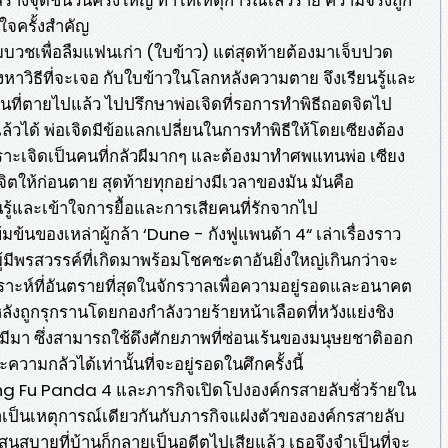
ใจครั้งสำคัญ
บวชเพื่อลืมแฟนเก่า (ใบข้าว) แต่สุดท้ายต้องมาเจ็บปวด
หาวิธีที่จะเจอ กับใบข้าวในโลกหลังความตาย จึงเรียนรู้และ
นที่ตายไปแล้ว ไปปรึกษาพ่อเจิดที่รอการทำพิธีถอดจิตไป
ได้ พ่อเจิดมีข้อแลกเปลี่ยนในการทำพิธีให้โดยเซียงต้อง
ราะเจิดเป็นคนที่กลัวผีมากๆ และต้องมาทำศพแทนพ่อ เซียง
จิตให้ก่อนตาย สุดท้ายทุกอย่างมีเวลาของมัน มันคือ
ู้และเข้าใจการยื้อและการเสียคนที่รักจากไป
้นของเหล่าผู้กล้า ‘Dune - กังฟูแพนด้า 4“ เล่าเรื่องราว
ู้มีพรสวรรค์ที่เกิดมาพร้อมโชคชะตาอันยิ่งใหญ่เกินกว่าจะ
ราะห์ที่อันตรายที่สุดในจักรวาลเพื่อความอยู่รอดและอนาคต
ังถูกรุกรานโดยกองกำลังวายร้ายหน้าเลือดที่หวังแย่งชิง
เคยมีมา ซึ่งสามารถใช้ดึงศักยภาพที่ซ่อนเร้นของมนุษยชาติออก
ความกลัวได้เท่านั้นที่จะอยู่รอดในศึกครั้งนี้
 Kung Fu Panda 4 และภารกิจเปิดโปงองค์กรสายลับชั่วร้ายใน
มาเป็นเหตุการณ์เดียวกันกับภารกิจแฝงตัวขององค์กรสายลับ
สนสบายที่บ้านก็กลายเป็นอดีตไปเสียแล้ว เธอจึงจำเป็นที่จะ