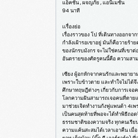
แอ็คชัน , ผจญภัย , แอนิเมชัน
94 นาที
เเรื่องย่อ
เรื่องราวของ โป ที่เดินทางออกจากหมู
กำลังเฝ้ารอเขาอยู่ มันก็คือวายร้ายค
ของนักรบมังกร จะไม่ใช่คนที่เขาต่อ
อันตรายของศัตรูคนนี้คือ ความสาม
เซียง ผู้อกหักจากคนรักและพยายาม
เพราะใบข้าวตาย และทำใจไม่ได้จึง
ศึกษาทฤษฎีต่างๆ เกี่ยวกับการเจอค
โลกความฝันสามารถเจอคนที่ตายแล้ว
มาช่วยเจิดทำงานกังฟูแพนด้า 4เพ
เป็นคนสุดท้ายที่พอจะได้ทำพิธีถอด
ธรรมชาติของความจริง ทุกคนเรียนร
ความแค้นสะสมได้เวลาเอาคืน เมื่
ยาท เด็กบ้าน (บิ๊ก ดี เจอร์ราร์ด) 