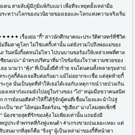
ดน สายลับผู้มีภูมิแพ้กับแมว เพื่อที่จะหยุดยั้งเหล่ามือ
แบ่งระหว่างโลกของนวนิยายของเธอและโลกแห่งความจริงเริ่ม
องย่อ “กี้” สาวนักศึกษาคณะประวัติศาสตร์ที่ชีวิต
ืมตาดูโลก ไม่ใช่แค่กี้เท่านั้น แต่ยังรวมไปถึงพ่อแม่ของ
าน! วันหนึ่งกี้อดทนไม่ไหว ไปบนบานขอร้องให้เหล่าเทพที่ศาล
บ “เซียนแปะ” ม้าทรงปริศนาที่มาไขข้อข้องใจว่าความซวยของ
อ นามว่า “คุ้ง” ที่เป็นอั้งยี่ตัวร้าย จนโดนคนทั้งหลายรุมสาป
กูลกี้ต้องเจอสืบต่อกันมา แม้ไม่อยากจะเชื่อ แต่สุดท้ายกี้
ะกูล นั่นเป็นจุดที่ทำให้เธอได้เจอกับเหตุการณ์วายป่วงเกิน
องเหล่าก๋งแถมยังไปอยู่ในร่างของ “ไถ่” หนุ่มมือขวาคนสนิท
ก การย้อนอดีตทำให้กี้ได้รู้จักผู้คนที่เชื่อมโยงและนำไปสู่
ะเป็น “ตง” ไอ้หนุ่มเลือดร้อน, “ซู้เฮียง” นางโลมสุดเซ็กซี่
ยง” น้องชายสุดที่รักของคุ้ง ไม่เพียงเท่านั้น แถมยังมี
ขาใหญ่ประจำพรรคที่กังฟูแพนด้า 4่าเกรงขามปนเลอะเทอะ แต่
สนมากที่สุดก็คือ “จิงจู” ผู้เป็นเหล่าม่าของกี้ที่หน้าตา