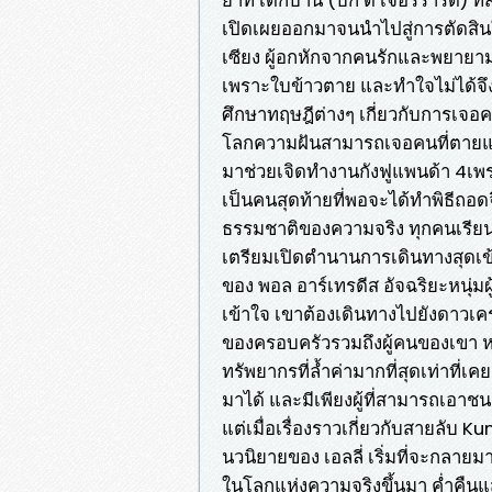
เปิดเผยออกมาจนนำไปสู่การตัดสิน
เซียง ผู้อกหักจากคนรักและพยายาม
เพราะใบข้าวตาย และทำใจไม่ได้จึง
ศึกษาทฤษฎีต่างๆ เกี่ยวกับการเจอค
โลกความฝันสามารถเจอคนที่ตายแล้ว
มาช่วยเจิดทำงานกังฟูแพนด้า 4เพ
เป็นคนสุดท้ายที่พอจะได้ทำพิธีถอด
ธรรมชาติของความจริง ทุกคนเรียนร
เตรียมเปิดตำนานการเดินทางสุดเข้มข
ของ พอล อาร์เทรดีส อัจฉริยะหนุ่มผ
เข้าใจ เขาต้องเดินทางไปยังดาวเค
ของครอบครัวรวมถึงผู้คนของเขา หล
ทรัพยากรที่ล้ำค่ามากที่สุดเท่าที่
มาได้ และมีเพียงผู้ที่สามารถเอาชนะ
แต่เมื่อเรื่องราวเกี่ยวกับสายลับ
นวนิยายของ เอลลี่ เริ่มที่จะกลาย
ในโลกแห่งความจริงขึ้นมา คํ่าคืนแ