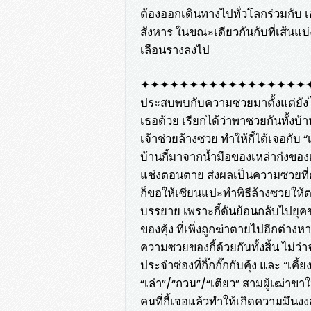
ต้องออกเดินทางไปทั่วโลกร่วมกับ เอเ
สังหาร ในขณะเดียวกันกับที่เส้น
เลือนรางลงไป
✦✦✦✦✦✦✦✦✦✦✦✦✦✦✦✦✦✦✦✦✦✦ เรื่
ประสบพบกับความซวยมาตั้งแต่ยังไม่ล
เธอด้วย เรียกได้ว่าพาซวยกันทั้งบ้
เจ้าช่วยล้างซวย ทำให้กี้ได้เจอกั
บ้านกี้มาจากน้ำมือของเหล่าก๋งของเธ
แช่งตอนตาย ส่งผลเป็นความซวยที่ตระ
ก็ขอให้เซียนแปะทำพิธีล้างซวยให้ตร
บรรยาย เพราะกี้ดันย้อนกลับไปยุคข
ของคุ้ง ที่เพิ่งถูกฆ่าตายไปอีกต่างหา
ความซวยของกี้ด้วยกันทั้งสิ้น ไม่ว่าจ
ประจำซ่องที่กิ๊กกั๊กกับคุ้ง และ “เคี้
“เล่า”/“กวน”/“เตียว” สามผู้เฒ่า
คนที่กี้เจอแล้วทำให้เกิดความมึนงงสับ