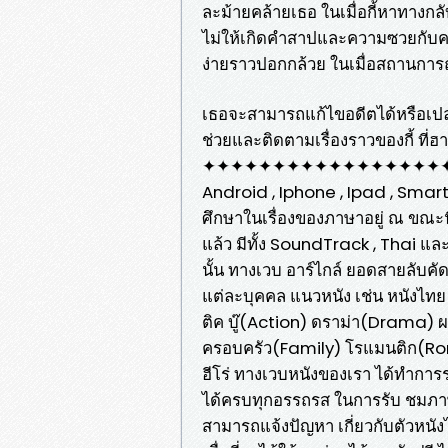
ละม้ายคล้ายเธอ ในเมื่อกี้หาทางกลั
ไม่ให้เกิดคำสาปและความซวยกับครอ
ง่ายราวปอกกล้วย ในเมื่อสถานการณ
เธอจะสามารถแก้ไขอดีตได้หรือเปล
ช่วยและติดตามเรื่องราวของกี้ ท
✦✦✦✦✦✦✦✦✦✦✦✦✦✦✦✦✦✦✦✦✦✦ ท่
Android , Iphone , Ipad , Smart
ศึกษาในเรื่องของภาษาอยู่ ณ ขณะนี
แล้ว มีทั้ง SoundTrack , Thai 
นั้น ทางเวบ อาร์ไกล์ ยอดสายลับค
แต่ละบุคคล แนวหนัง เช่น หนังไท
ติค บู๊(Action) ดราม่า(Drama)
ครอบครัว(Family) โรแมนติก(Roma
ฮีโร่ ทางเวบหนังของเรา ได้ทำการรวบ
ได้ครบทุกอรรถรส ในการรับ ชมภาพยน
สามารถแจ้งปัญหา เกี่ยวกับตัวหนังได