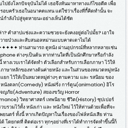
บไปยังโลกปัจจุบันไม่ได้ เธอจึงหันมาหาทางแก้ไขอดีต เพื่อ
บครัวเธอในอนาคตแทน แต่ใช่ว่าเรื่องที่กี้คิดทำนั้น จะ
์กำลังไปสู่จุดหายนะอย่างเห็นได้ชัด
่า? คำสาปแช่งและความซวยจะยังคงอยู่ต่อไปมั้ย?​ เอาใจ
ี่ฮาวายป่วงและสับสนอลหม่านแบบคาดเดาไม่ได้
านสามารถ ดูหนัง ผ่านอุปกรณ์ที่หลากหลายเช่น
phone ต่างๆเป็นต้น หากท่านใดที่เป็นนักศึกษาหรือกำลัง
้ ทางเวบเราได้จัดทำ ตัวเลือกสำหรับการเลือกภาษา ไว้ให้
และภาษาหลักของทางต้นค่ายหนัง และในส่วนของหมวดหมู่หนัง
ัดแยก ไว้ให้เป็นหมวดหมู่ต่างๆ ตามความ และ รสนิยม ของ
ย หนังตลก(Comedy) หนังฝรั่ง การ์ตูน(animation) อิโร
 ผจญภัย(Adventure) สยองขวัญ Horror
nce) วิทยาศาสตร์ เทพนิยาย ชีวิต(History) ซุปเปอร์
รวมไว้ทั้ง หนังเก่า และ หนังใหม่ ไว้ให้ท่านด้วยเพื่อที่จะ
ตร์ ทั้งนี้ หากเกิดปัญหาในเรื่องของไฟล์หนังเสีย ท่าน
้ โดยกดที่ ติดต่อเรา ทุกๆอย่างที่เราได้ทำการจัดทำขึ้นนี้ก็