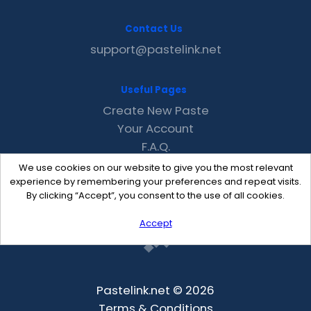
Contact Us
support@pastelink.net
Useful Pages
Create New Paste
Your Account
F.A.Q.
Recent
We use cookies on our website to give you the most relevant
Contact
experience by remembering your preferences and repeat visits.
By clicking “Accept”, you consent to the use of all cookies.
Accept
Pastelink.net © 2026
Terms & Conditions