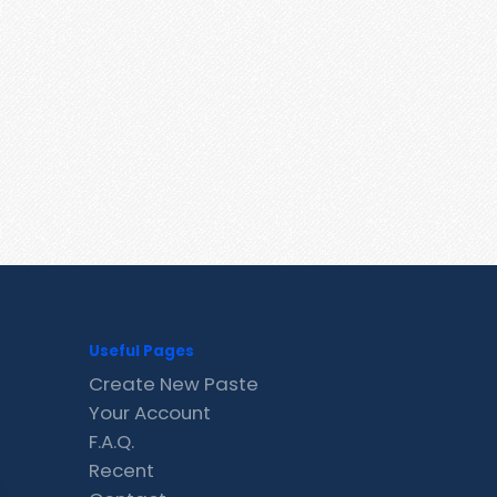
Useful Pages
Create New Paste
Your Account
F.A.Q.
Recent