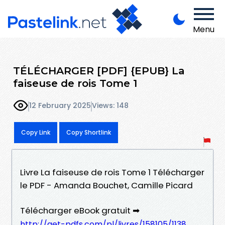
Menu
TÉLÉCHARGER [PDF] {EPUB} La
faiseuse de rois Tome 1
12 February 2025
Views: 148
Copy Link
Copy Shortlink
Livre La faiseuse de rois Tome 1 Télécharger
le PDF - Amanda Bouchet, Camille Picard
Télécharger eBook gratuit ➡
http://get-pdfs.com/pl/livres/158105/1138