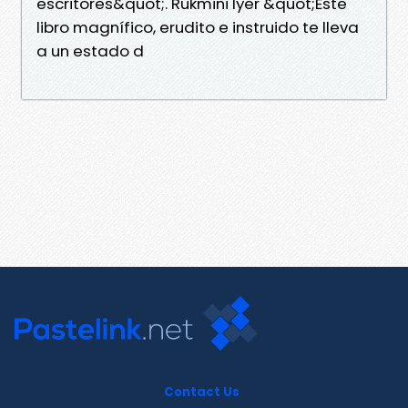
escritores&quot;. Rukmini Iyer &quot;Este
libro magnífico, erudito e instruido te lleva
a un estado d
Contact Us