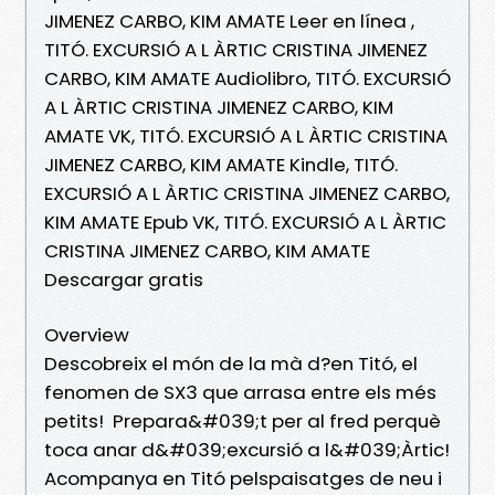
JIMENEZ CARBO, KIM AMATE Leer en línea ,
TITÓ. EXCURSIÓ A L ÀRTIC CRISTINA JIMENEZ
CARBO, KIM AMATE Audiolibro, TITÓ. EXCURSIÓ
A L ÀRTIC CRISTINA JIMENEZ CARBO, KIM
AMATE VK, TITÓ. EXCURSIÓ A L ÀRTIC CRISTINA
JIMENEZ CARBO, KIM AMATE Kindle, TITÓ.
EXCURSIÓ A L ÀRTIC CRISTINA JIMENEZ CARBO,
KIM AMATE Epub VK, TITÓ. EXCURSIÓ A L ÀRTIC
CRISTINA JIMENEZ CARBO, KIM AMATE
Descargar gratis
Overview
Descobreix el món de la mà d?en Titó, el
fenomen de SX3 que arrasa entre els més
petits! Prepara&#039;t per al fred perquè
toca anar d&#039;excursió a l&#039;Àrtic!
Acompanya en Titó pelspaisatges de neu i