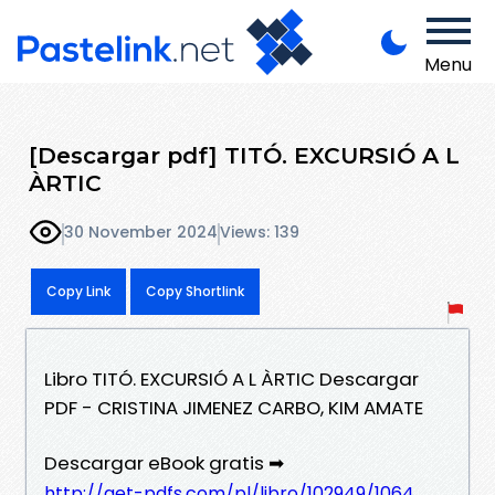
Menu
[Descargar pdf] TITÓ. EXCURSIÓ A L
ÀRTIC
30 November 2024
Views: 139
Copy Link
Copy Shortlink
Libro TITÓ. EXCURSIÓ A L ÀRTIC Descargar
PDF - CRISTINA JIMENEZ CARBO, KIM AMATE
Descargar eBook gratis ➡
http://get-pdfs.com/pl/libro/102949/1064