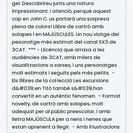
gel. Descobrireu junts una natura
impressionant. I atenció, perquè aquest
cop en John C. us portarà una sorpresa
plena de colors! Llibre de cartró amb
solapes i en MAJÚSCULES. Un nou viatge del
pesonatge més estimat del canal SX3 de
3CAT. *** - Llicència que arrasa a les
audiències de 3CAT, amb milers de
visualitzacions a xarxes, i uns personatges
molt estimats i seguits pels més petits. -
Els llibres de la col·lecció Les excursions
d&#039;en Titó també s&#039;han
convertit en un autèntic fenomen. - Format
novelty, de cartró amb solapes, molt
adequat per al públic preescolar, i amb
lletra MAJÚSCULA per a nens i nenes que
estan aprenent a llegir. - Amb il·lustracions