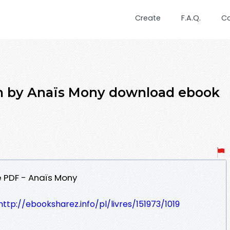
Create
F.A.Q.
C
on by Anaïs Mony download ebook
e PDF - Anaïs Mony
http://ebooksharez.info/pl/livres/151973/1019