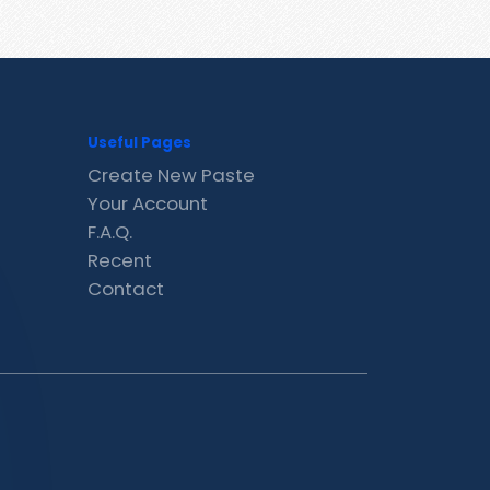
Useful Pages
Create New Paste
Your Account
F.A.Q.
Recent
Contact