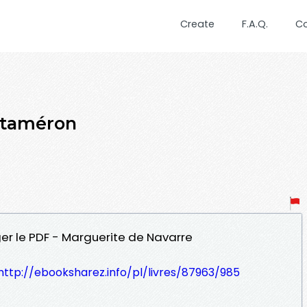
Create
F.A.Q.
C
ptaméron
er le PDF - Marguerite de Navarre
http://ebooksharez.info/pl/livres/87963/985