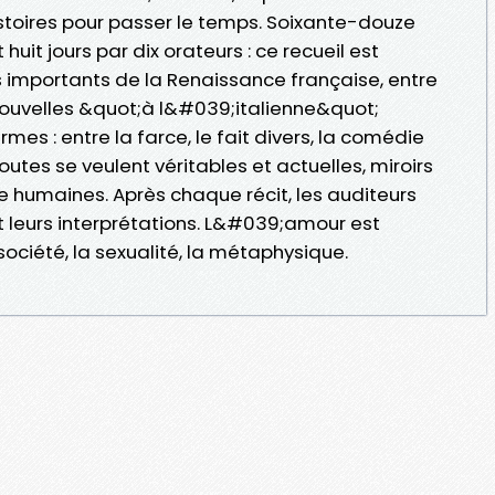
toires pour passer le temps. Soixante-douze
uit jours par dix orateurs : ce recueil est
s importants de la Renaissance française, entre
nouvelles &quot;à l&#039;italienne&quot;
armes : entre la farce, le fait divers, la comédie
utes se veulent véritables et actuelles, miroirs
e humaines. Après chaque récit, les auditeurs
t leurs interprétations. L&#039;amour est
société, la sexualité, la métaphysique.