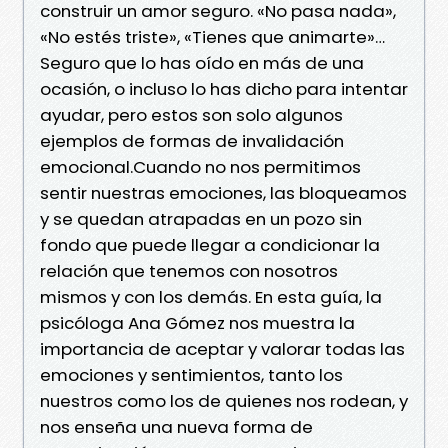
construir un amor seguro. «No pasa nada»,
«No estés triste», «Tienes que animarte»…
Seguro que lo has oído en más de una
ocasión, o incluso lo has dicho para intentar
ayudar, pero estos son solo algunos
ejemplos de formas de invalidación
emocional.Cuando no nos permitimos
sentir nuestras emociones, las bloqueamos
y se quedan atrapadas en un pozo sin
fondo que puede llegar a condicionar la
relación que tenemos con nosotros
mismos y con los demás. En esta guía, la
psicóloga Ana Gómez nos muestra la
importancia de aceptar y valorar todas las
emociones y sentimientos, tanto los
nuestros como los de quienes nos rodean, y
nos enseña una nueva forma de