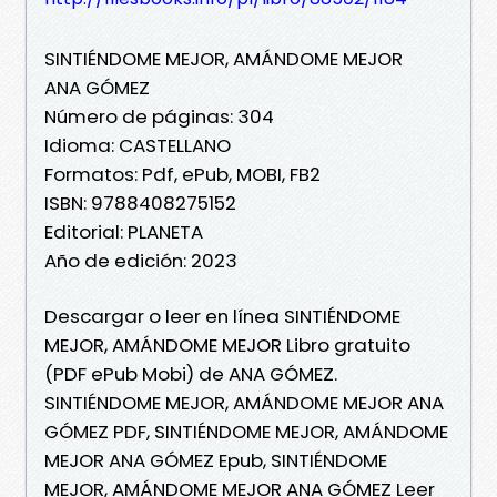
SINTIÉNDOME MEJOR, AMÁNDOME MEJOR
ANA GÓMEZ
Número de páginas: 304
Idioma: CASTELLANO
Formatos: Pdf, ePub, MOBI, FB2
ISBN: 9788408275152
Editorial: PLANETA
Año de edición: 2023
Descargar o leer en línea SINTIÉNDOME
MEJOR, AMÁNDOME MEJOR Libro gratuito
(PDF ePub Mobi) de ANA GÓMEZ.
SINTIÉNDOME MEJOR, AMÁNDOME MEJOR ANA
GÓMEZ PDF, SINTIÉNDOME MEJOR, AMÁNDOME
MEJOR ANA GÓMEZ Epub, SINTIÉNDOME
MEJOR, AMÁNDOME MEJOR ANA GÓMEZ Leer