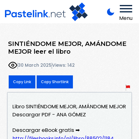
Menu
SINTIÉNDOME MEJOR, AMÁNDOME
MEJOR leer el libro
30 March 2025
Views: 142
Copy Link
Copy Shortlink
Libro SINTIÉNDOME MEJOR, AMÁNDOME MEJOR
Descargar PDF - ANA GÓMEZ
Descargar eBook gratis ➡
http://filesbooks.info/pl/libro/88502/1184