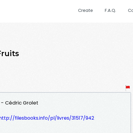
Create
F.A.Q.
C
ruits
F - Cédric Grolet
http://filesbooks.info/pl/livres/31517/942