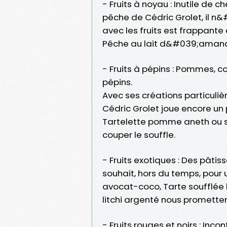
- Fruits à noyau : Inutile de 
pêche de Cédric Grolet, il n
avec les fruits est frappante 
Pêche au lait d&#039;amand
- Fruits à pépins : Pommes, co
pépins.
Avec ses créations particuli
Cédric Grolet joue encore u
Tartelette pomme aneth ou 
couper le souffle.
- Fruits exotiques : Des pâti
souhait, hors du temps, pour 
avocat-coco, Tarte soufflée 
litchi argenté nous prometten
- Fruits rouges et noirs : Inco