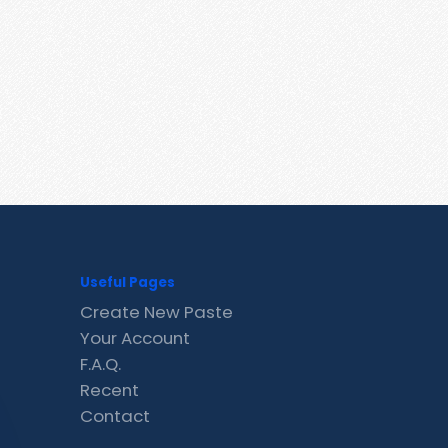
Useful Pages
Create New Paste
Your Account
F.A.Q.
Recent
Contact