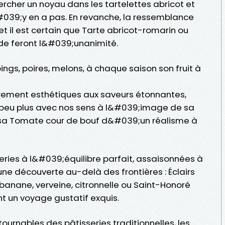
chercher un noyau dans les tartelettes abricot et
&#039;y en a pas. En revanche, la ressemblance
et il est certain que Tarte abricot-romarin ou
e feront l&#039;unanimité.
ings, poires, melons, à chaque saison son fruit à
èrement esthétiques aux saveurs étonnantes,
n peu plus avec nos sens à l&#039;image de sa
sa Tomate cour de bouf d&#039;un réalisme à
sseries à l&#039;équilibre parfait, assaisonnées à
une découverte au-delà des frontières : Éclairs
banane, verveine, citronnelle ou Saint-Honoré
t un voyage gustatif exquis.
ntournables des pâtisseries traditionnelles, les