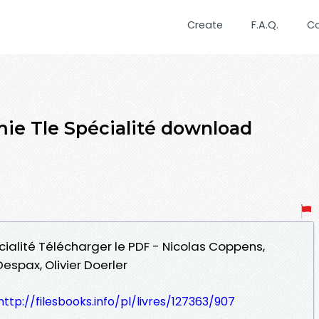
Create
F.A.Q.
C
ie Tle Spécialité download
cialité Télécharger le PDF - Nicolas Coppens,
espax, Olivier Doerler
http://filesbooks.info/pl/livres/127363/907