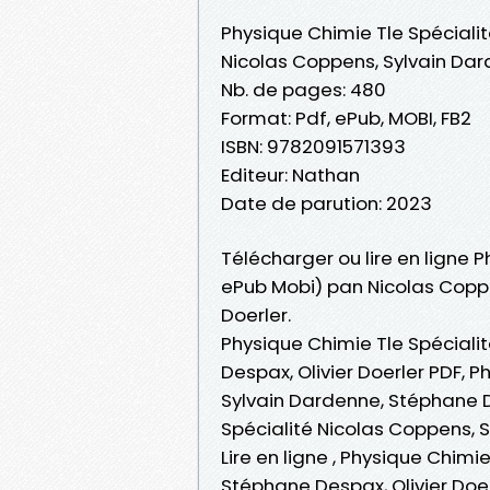
Physique Chimie Tle Spéciali
Nicolas Coppens, Sylvain Dar
Nb. de pages: 480
Format: Pdf, ePub, MOBI, FB2
ISBN: 9782091571393
Editeur: Nathan
Date de parution: 2023
Télécharger ou lire en ligne P
ePub Mobi) pan Nicolas Coppe
Doerler.
Physique Chimie Tle Spéciali
Despax, Olivier Doerler PDF, 
Sylvain Dardenne, Stéphane De
Spécialité Nicolas Coppens, S
Lire en ligne , Physique Chim
Stéphane Despax, Olivier Doer