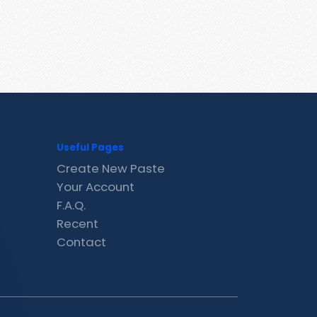
Useful Pages
Create New Paste
Your Account
F.A.Q.
Recent
Contact