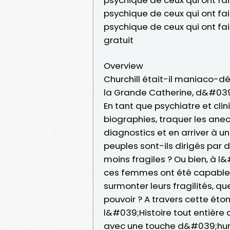
psychique de ceux qui ont fa
psychique de ceux qui ont f
gratuit
Overview
Churchill était-il maniaco-dé
la Grande Catherine, d&#03
En tant que psychiatre et clin
biographies, traquer les ane
diagnostics et en arriver à u
peuples sont-ils dirigés par 
moins fragiles ? Ou bien, à 
ces femmes ont été capables 
surmonter leurs fragilités, q
pouvoir ? A travers cette ét
l&#039;Histoire tout entière 
avec une touche d&#039;hum