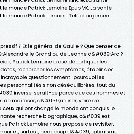
it le monde Patrick Lemoine Epub VK, La santé
ait le monde Patrick Lemoine Téléchargement
pressif ? Et le général de Gaulle ? Que penser de
9;Alexandre le Grand ou de Jeanne d&#039;Arc ?
icien, Patrick Lemoine a osé décortiquer les
cdotes, rechercher les symptômes, établir des
n incroyable questionnement : pourquoi les
des personnalités sinon déséquilibrées, tout du
l&#039;inverse, serait-ce parce que ces hommes et
de maîtriser, d&#039;utiliser, voire de
ue ceux qui ont changé le monde ont conquis le
onnante recherche biographique, c&#039;est
que Patrick Lemoine nous propose de revisiter,
our et, surtout, beaucoup d&#039;optimisme.