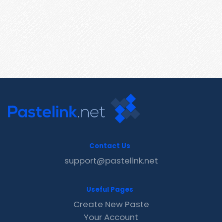
Contact Us
support@pastelink.net
Useful Pages
Create New Paste
Your Account