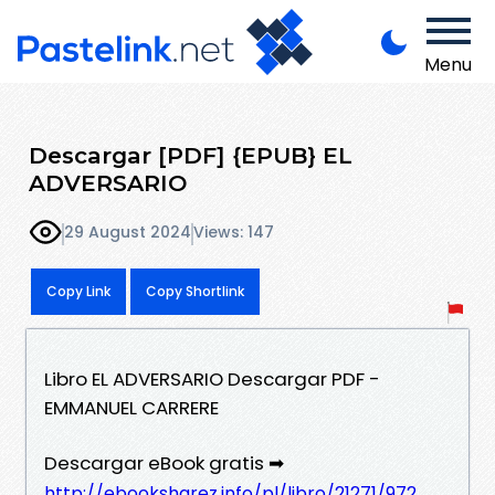
Menu
Descargar [PDF] {EPUB} EL
ADVERSARIO
29 August 2024
Views: 147
Copy Link
Copy Shortlink
Libro EL ADVERSARIO Descargar PDF -
EMMANUEL CARRERE
Descargar eBook gratis ➡
http://ebooksharez.info/pl/libro/21271/972