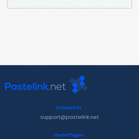
Contact Us
support@pastelink.net
Useful Pages