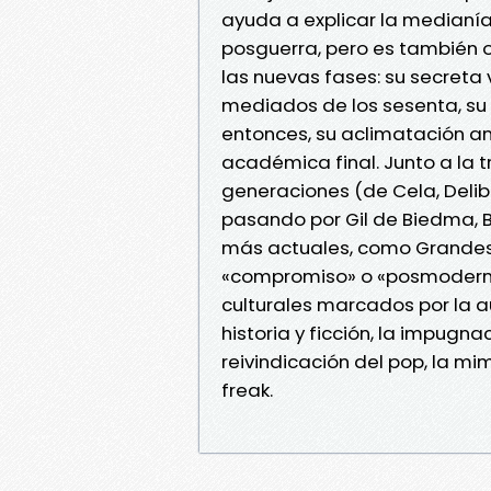
ayuda a explicar la medianía 
posguerra, pero es también o
las nuevas fases: su secreta 
mediados de los sesenta, su
entonces, su aclimatación a
académica final. Junto a la 
generaciones (de Cela, Delibe
pasando por Gil de Biedma, B
más actuales, como Grandes
«compromiso» o «posmodern
culturales marcados por la au
historia y ficción, la impugnac
reivindicación del pop, la mim
freak.