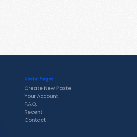
Useful Pages
Create New Paste
Your Account
F.A.Q.
Recent
Contact