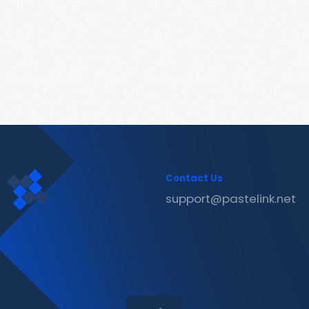
Contact Us
support@pastelink.net