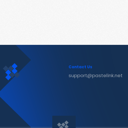
Contact Us
support@pastelink.net