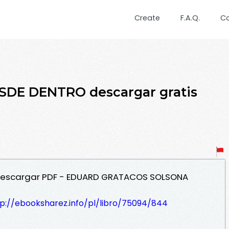
Create
F.A.Q.
C
ESDE DENTRO descargar gratis
 Descargar PDF - EDUARD GRATACOS SOLSONA
tp://ebooksharez.info/pl/libro/75094/844