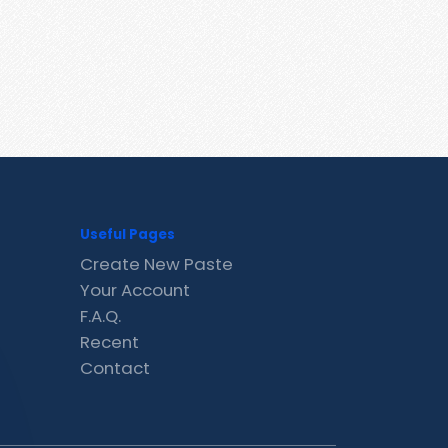
Useful Pages
Create New Paste
Your Account
F.A.Q.
Recent
Contact