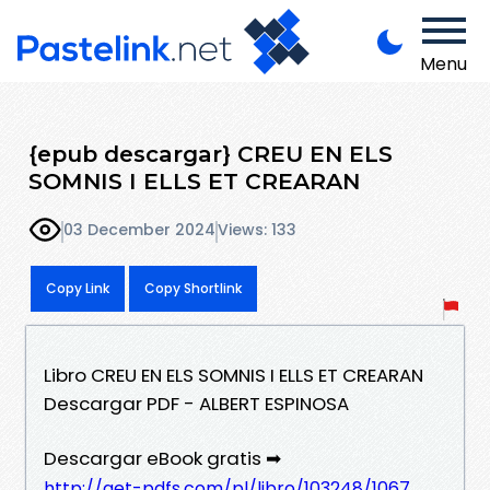
Menu
{epub descargar} CREU EN ELS
SOMNIS I ELLS ET CREARAN
03 December 2024
Views: 133
Copy Link
Copy Shortlink
Libro CREU EN ELS SOMNIS I ELLS ET CREARAN
Descargar PDF - ALBERT ESPINOSA
Descargar eBook gratis ➡
http://get-pdfs.com/pl/libro/103248/1067