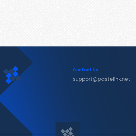
Contact Us
support@pastelink.net