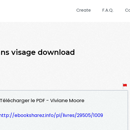
Create
F.A.Q.
C
ans visage download
 Télécharger le PDF - Viviane Moore
http://ebooksharez.info/pl/livres/29505/1009