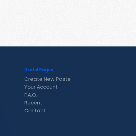
Useful Pages
Create New Paste
Your Account
F.A.Q.
Recent
Contact