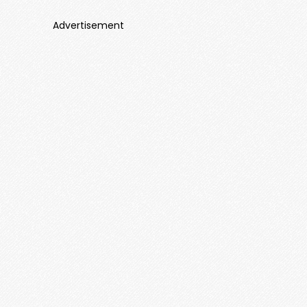
Advertisement