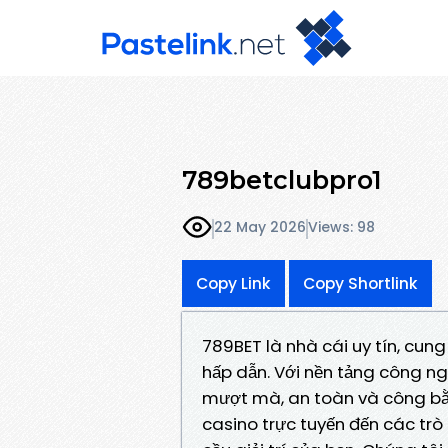
789betclubpro1
22 May 2026
Views: 98
Copy Link
Copy Shortlink
789BET là nhà cái uy tín, cun
hấp dẫn. Với nền tảng công ng
mượt mà, an toàn và công bằn
casino trực tuyến đến các trò