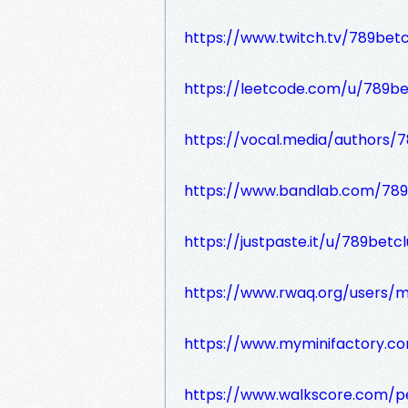
https://www.twitch.tv/789bet
https://leetcode.com/u/789be
https://vocal.media/authors/
https://www.bandlab.com/789
https://justpaste.it/u/789betc
https://www.rwaq.org/users/
https://www.myminifactory.c
https://www.walkscore.com/p