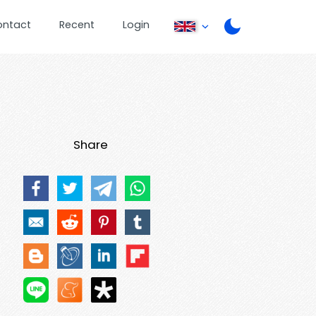
ontact
Recent
Login
Share