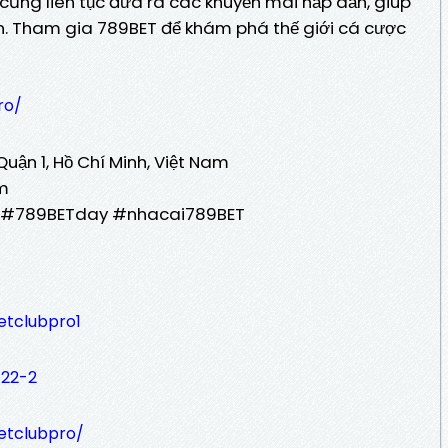
i cũng liên tục đưa ra các khuyến mãi hấp dẫn, giúp
ớn. Tham gia 789BET để khám phá thế giới cá cược
ro/
Quận 1, Hồ Chí Minh, Việt Nam
m
 #789BETday #nhacai789BET
tclubpro1
-22-2
betclubpro/