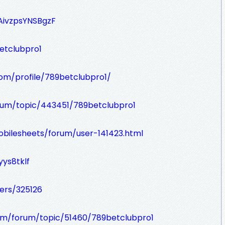
AivzpsYNSBgzF
etclubpro1
com/profile/789betclubpro1/
um/topic/443451/789betclubpro1
bilesheets/forum/user-141423.html
yys8tklf
sers/325126
om/forum/topic/51460/789betclubpro1