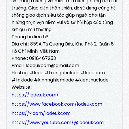
số trúng thưởng với mức trả thưởng hàng đầu thị
trường. Giao diện thân thiện, dễ sử dụng cùng hệ
thống giao dịch siêu tốc giúp người chơi tận
hưởng trọn vẹn niềm vui và sự hồi hộp của từng
kết quả mở thưởng.
Thông tin liên hệ :
Địa chỉ : 859A Tạ Quang Bửu, Khu Phố 2, Quận 8,
Hồ Chí Minh, Việt Nam
Phone : 0918467253
Email: lodeukcom@gmail.com
Hastag: #lode #trangchulode #lodecom
#linklode #kinhnghiemlode #kienthuclode
Website :
https://lode.uk.com/
https://www.facebook.com/lodeukcom
https://x.com/lodeukcom
https://www.youtube.com/@lodeukcom