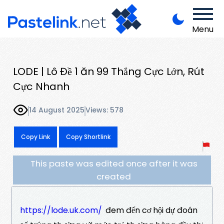
Menu
LODE | Lô Đề 1 ăn 99 Thắng Cực Lớn, Rút
Cực Nhanh
14 August 2025
Views: 578
Copy Link
Copy Shortlink
This paste was edited once after it was
created
https://lode.uk.com/
đem đến cơ hội dự đoán