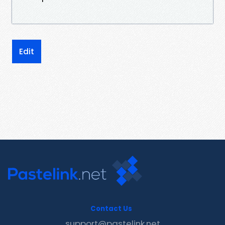
Edit
Contact Us
support@pastelink.net