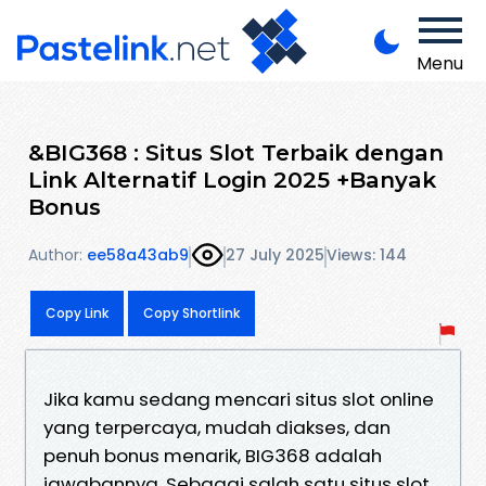
Menu
&BIG368 : Situs Slot Terbaik dengan
Link Alternatif Login 2025 +Banyak
Bonus
Author:
ee58a43ab9
27 July 2025
Views: 144
Copy Link
Copy Shortlink
Jika kamu sedang mencari situs slot online
yang terpercaya, mudah diakses, dan
penuh bonus menarik, BIG368 adalah
jawabannya. Sebagai salah satu situs slot