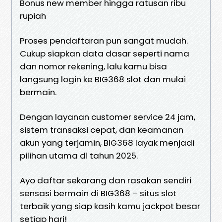
Bonus new member hingga ratusan ribu
rupiah
Proses pendaftaran pun sangat mudah.
Cukup siapkan data dasar seperti nama
dan nomor rekening, lalu kamu bisa
langsung login ke BIG368 slot dan mulai
bermain.
Dengan layanan customer service 24 jam,
sistem transaksi cepat, dan keamanan
akun yang terjamin, BIG368 layak menjadi
pilihan utama di tahun 2025.
Ayo daftar sekarang dan rasakan sendiri
sensasi bermain di BIG368 – situs slot
terbaik yang siap kasih kamu jackpot besar
setiap hari!