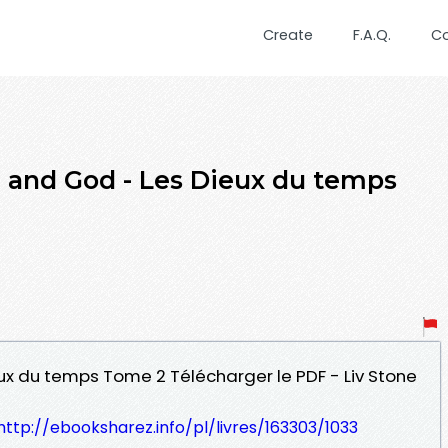
Create
F.A.Q.
C
nd God - Les Dieux du temps
eux du temps Tome 2 Télécharger le PDF - Liv Stone
http://ebooksharez.info/pl/livres/163303/1033