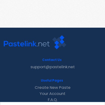
Contact Us
support@pastelink.net
Useful Pages
Create New Paste
Your Account
F.A.Q.