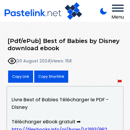
Menu
[Pdf/ePub] Best of Babies by Disney
download ebook
20 August 2024
Views: 158
Copy Link
Copy Shortlink
Livre Best of Babies Télécharger le PDF -
Disney
Télécharger eBook gratuit ➡
http://filesbooks.info/pl/livres/143193/962