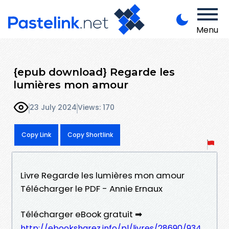
Menu
{epub download} Regarde les
lumières mon amour
23 July 2024
Views: 170
Copy Link
Copy Shortlink
Livre Regarde les lumières mon amour
Télécharger le PDF - Annie Ernaux
Télécharger eBook gratuit ➡
http://ebooksharez.info/pl/livres/28690/934