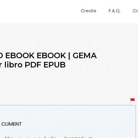
Create
F.A.Q.
C
RO EBOOK EBOOK | GEMA
r libro PDF EPUB
 CLIMENT