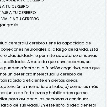
E A TU CEREBRO
VIAJE A TU CEREBRO
 VIAJE A TU CEREBRO
ar gratis
lud cerebralEl cerebro tiene la capacidad de
conexiones neuronales a lo largo de la vida. Esta
uro plasticidad», le permite adaptarse a nuevas
as habilidades.A medida que envejecemos, se
 pueden afectar a la función cognitiva, pero que
e un deterioro intelectual. El cerebro de
an rápido o eficiente en ciertas áreas
o, atención o memoria de trabajo) como los más
 conjunto de fortalezas y habilidades que se
lar para ayudar a las personas a continuar
largo de sus vidas.«En este libro la idea general