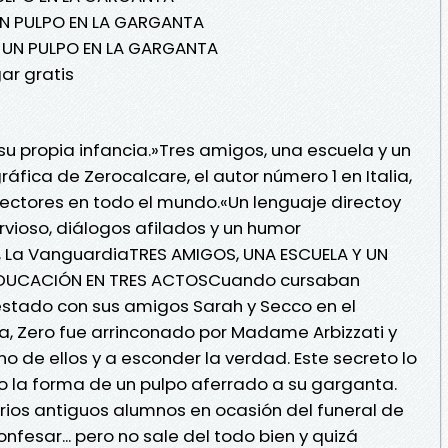
UN PULPO EN LA GARGANTA
 UN PULPO EN LA GARGANTA
r gratis
su propia infancia.»Tres amigos, una escuela y un
áfica de Zerocalcare, el autor número 1 en Italia,
ectores en todo el mundo.«Un lenguaje directoy
ervioso, diálogos afilados y un humor
à, La VanguardiaTRES AMIGOS, UNA ESCUELA Y UN
 EDUCACIÓN EN TRES ACTOSCuando cursaban
estado con sus amigos Sarah y Secco en el
a, Zero fue arrinconado por Madame Arbizzati y
no de ellos y a esconder la verdad. Este secreto lo
la forma de un pulpo aferrado a su garganta.
ios antiguos alumnos en ocasión del funeral de
fesar... pero no sale del todo bien y quizá