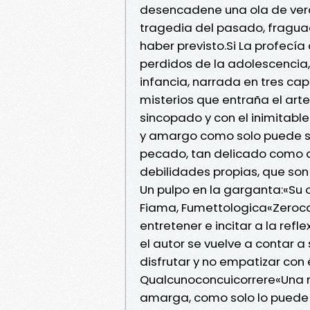
desencadene una ola de ver
tragedia del pasado, fragu
haber previsto.Si La profecí
perdidos de la adolescencia,
infancia, narrada en tres cap
misterios que entraña el art
sincopado y con el inimitable 
y amargo como solo puede ser
pecado, tan delicado como 
debilidades propias, que so
Un pulpo en la garganta:«Su o
Fiama, Fumettologica«Zeroca
entretener e incitar a la refl
el autor se vuelve a contar a
disfrutar y no empatizar con
Qualcunoconcuicorrere«Una no
amarga, como solo lo puede s