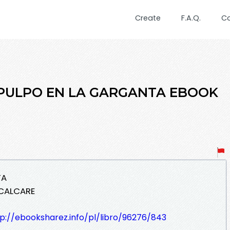
Create
F.A.Q.
C
N PULPO EN LA GARGANTA EBOOK
TA
OCALCARE
p://ebooksharez.info/pl/libro/96276/843