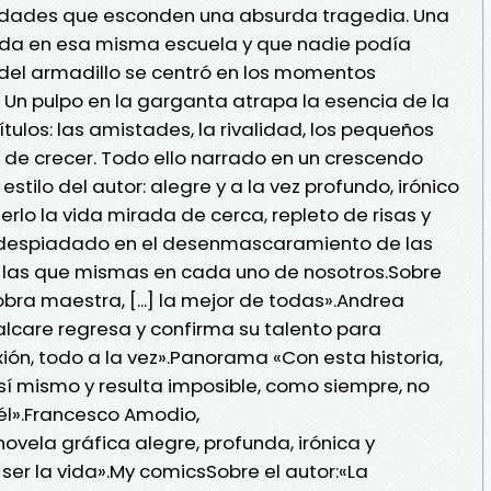
dades que esconden una absurda tragedia. Una
ada en esa misma escuela y que nadie podía
a del armadillo se centró en los momentos
 Un pulpo en la garganta atrapa la esencia de la
ítulos: las amistades, la rivalidad, los pequeños
e de crecer. Todo ello narrado en un crescendo
estilo del autor: alegre y a la vez profundo, irónico
lo la vida mirada de cerca, repleto de risas y
despiadado en el desenmascaramiento de las
n las que mismas en cada uno de nosotros.Sobre
bra maestra, [...] la mejor de todas».Andrea
lcare regresa y confirma su talento para
exión, todo a la vez».Panorama «Con esta historia,
 sí mismo y resulta imposible, como siempre, no
 él».Francesco Amodio,
vela gráfica alegre, profunda, irónica y
er la vida».My comicsSobre el autor:«La