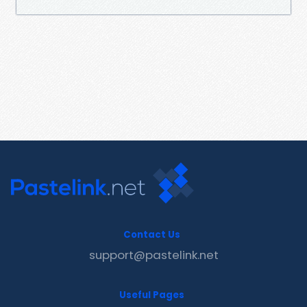
Contact Us
support@pastelink.net
Useful Pages