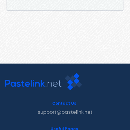
Contact Us
support@pastelink.net
Useful Pages