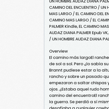
UN HOMBRE AUDAZ DIANA PALMER
CAMINO DEL ENCUENTRO / UN H
MAS LARGO / EL CAMINO DEL E
CAMINO MAS LARGO / EL CAMI
PALMER Kindle, EL CAMINO MA
AUDAZ DIANA PALMER Epub VK,
/ UN HOMBRE AUDAZ DIANA PAL
Overview
El camino más largoEl rancher
de sol a sol. Pero ¿lo sabía
Brannt pudiese estar a la alt
rancho y sobre un pasado qu
empezaron a saltar chispas y
ojos. ¿Estaba aquel rudo h
camino del encuentroEl ranc
la guerra. Se perdió a sí mis
desafiaba a cualquier cowbo