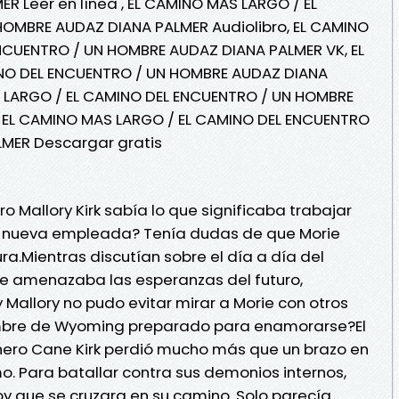
 Leer en línea , EL CAMINO MAS LARGO / EL
OMBRE AUDAZ DIANA PALMER Audiolibro, EL CAMINO
NCUENTRO / UN HOMBRE AUDAZ DIANA PALMER VK, EL
NO DEL ENCUENTRO / UN HOMBRE AUDAZ DIANA
S LARGO / EL CAMINO DEL ENCUENTRO / UN HOMBRE
 EL CAMINO MAS LARGO / EL CAMINO DEL ENCUENTRO
MER Descargar gratis
o Mallory Kirk sabía lo que significaba trabajar
 su nueva empleada? Tenía dudas de que Morie
ura.Mientras discutían sobre el día a día del
e amenazaba las esperanzas del futuro,
 Mallory no pudo evitar mirar a Morie con otros
ombre de Wyoming preparado para enamorarse?El
hero Cane Kirk perdió mucho más que un brazo en
mo. Para batallar contra sus demonios internos,
y que se cruzara en su camino. Solo parecía