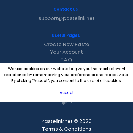
Contact Us
support@pastelink.net
Useful Pages
Create New Paste
Your Account
F.A.Q.
Recent
We use cookies on our website to give you the most relevant
Contact
experience by remembering your preferences and repeat visits.
By clicking “Accept”, you consent to the use of all cookies.
Accept
Pastelink.net © 2026
Terms & Conditions