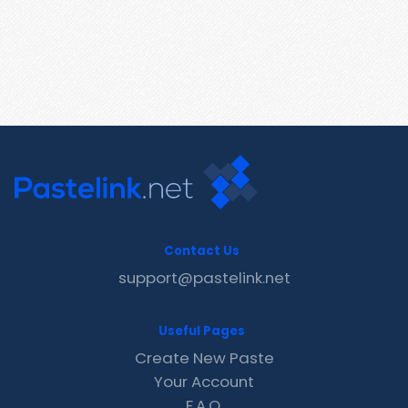
Contact Us
support@pastelink.net
Useful Pages
Create New Paste
Your Account
F.A.Q.