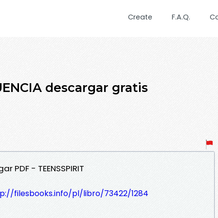
Create
F.A.Q.
C
ENCIA descargar gratis
gar PDF - TEENSSPIRIT
p://filesbooks.info/pl/libro/73422/1284