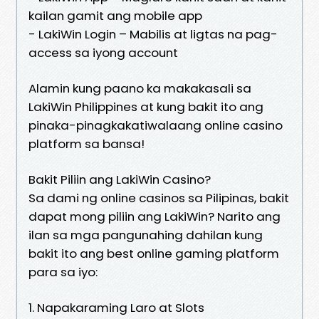
kailan gamit ang mobile app
- LakiWin Login – Mabilis at ligtas na pag-
access sa iyong account
Alamin kung paano ka makakasali sa
LakiWin Philippines at kung bakit ito ang
pinaka-pinagkakatiwalaang online casino
platform sa bansa!
Bakit Piliin ang LakiWin Casino?
Sa dami ng online casinos sa Pilipinas, bakit
dapat mong piliin ang LakiWin? Narito ang
ilan sa mga pangunahing dahilan kung
bakit ito ang best online gaming platform
para sa iyo:
1. Napakaraming Laro at Slots