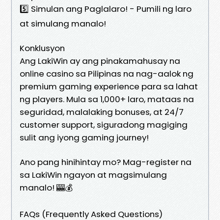
5️⃣ Simulan ang Paglalaro! - Pumili ng laro
at simulang manalo!
Konklusyon
Ang LakiWin ay ang pinakamahusay na
online casino sa Pilipinas na nag-aalok ng
premium gaming experience para sa lahat
ng players. Mula sa 1,000+ laro, mataas na
seguridad, malalaking bonuses, at 24/7
customer support, siguradong magiging
sulit ang iyong gaming journey!
Ano pang hinihintay mo? Mag-register na
sa LakiWin ngayon at magsimulang
manalo! 🎰💰
FAQs (Frequently Asked Questions)