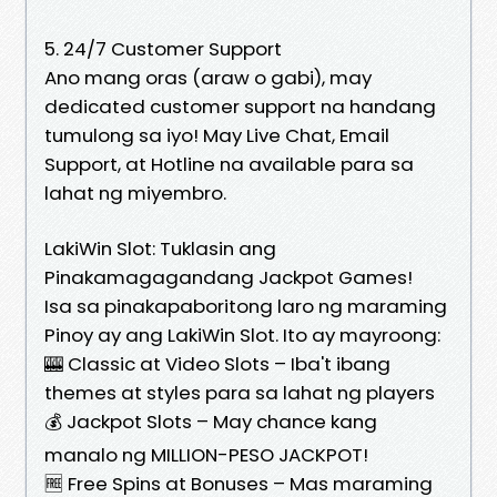
5. 24/7 Customer Support
Ano mang oras (araw o gabi), may
dedicated customer support na handang
tumulong sa iyo! May Live Chat, Email
Support, at Hotline na available para sa
lahat ng miyembro.
LakiWin Slot: Tuklasin ang
Pinakamagagandang Jackpot Games!
Isa sa pinakapaboritong laro ng maraming
Pinoy ay ang LakiWin Slot. Ito ay mayroong:
🎰 Classic at Video Slots – Iba't ibang
themes at styles para sa lahat ng players
💰 Jackpot Slots – May chance kang
manalo ng MILLION-PESO JACKPOT!
🆓 Free Spins at Bonuses – Mas maraming