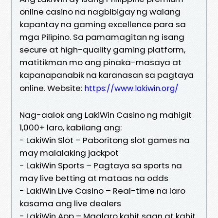
online casino na nagbibigay ng walang
kapantay na gaming excellence para sa
mga Pilipino. Sa pamamagitan ng isang
secure at high-quality gaming platform,
matitikman mo ang pinaka-masaya at
kapanapanabik na karanasan sa pagtaya
online. Website:
https://www.lakiwin.org/
Nag-aalok ang LakiWin Casino ng mahigit
1,000+ laro, kabilang ang:
- LakiWin Slot – Paboritong slot games na
may malalaking jackpot
- LakiWin Sports – Pagtaya sa sports na
may live betting at mataas na odds
- LakiWin Live Casino – Real-time na laro
kasama ang live dealers
- LakiWin App – Maglaro kahit saan at kahit