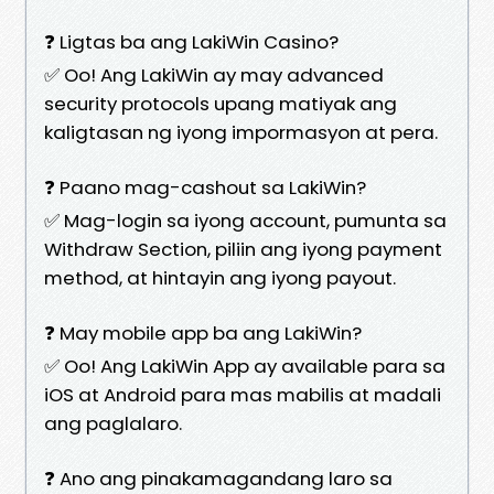
❓ Ligtas ba ang LakiWin Casino?
✅ Oo! Ang LakiWin ay may advanced
security protocols upang matiyak ang
kaligtasan ng iyong impormasyon at pera.
❓ Paano mag-cashout sa LakiWin?
✅ Mag-login sa iyong account, pumunta sa
Withdraw Section, piliin ang iyong payment
method, at hintayin ang iyong payout.
❓ May mobile app ba ang LakiWin?
✅ Oo! Ang LakiWin App ay available para sa
iOS at Android para mas mabilis at madali
ang paglalaro.
❓ Ano ang pinakamagandang laro sa