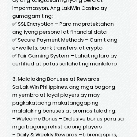
impormasyon. Ang LakiWin Casino ay
gumagamit ng:
✅ SSL Encryption – Para maprotektahan
ang iyong personal at financial data
✅ Secure Payment Methods – Gamit ang
e-wallets, bank transfers, at crypto
✅ Fair Gaming System – Lahat ng laro ay
certified at patas sa lahat ng manlalaro
3. Malalaking Bonuses at Rewards
Sa LakiWin Philippines, ang mga bagong
miyembro at loyal players ay may
pagkakataong makatanggap ng
malalaking bonuses at promos tulad ng:
- Welcome Bonus – Exclusive bonus para sa
mga bagong rehistradong players
- Daily & Weekly Rewards – Libreng spins,