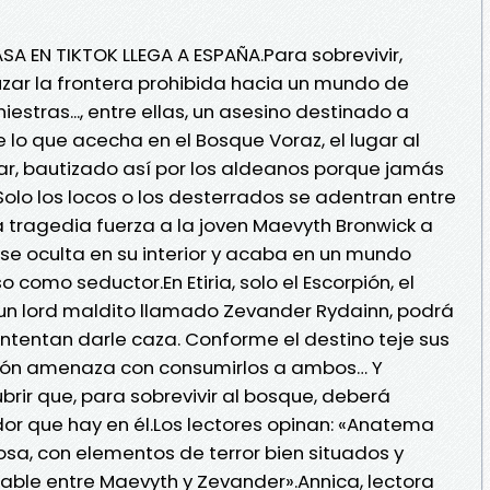
A EN TIKTOK LLEGA A ESPAÑA.Para sobrevivir,
zar la frontera prohibida hacia un mundo de
estras..., entre ellas, un asesino destinado a
 lo que acecha en el Bosque Voraz, el lugar al
ar, bautizado así por los aldeanos porque jamás
olo los locos o los desterrados se adentran entre
a tragedia fuerza a la joven Maevyth Bronwick a
 se oculta en su interior y acaba en un mundo
 como seductor.En Etiria, solo el Escorpión, el
 un lord maldito llamado Zevander Rydainn, podrá
intentan darle caza. Conforme el destino teje sus
ción amenaza con consumirlos a ambos… Y
rir que, para sobrevivir al bosque, deberá
dor que hay en él.Los lectores opinan: «Anatema
osa, con elementos de terror bien situados y
able entre Maevyth y Zevander».Annica, lectora