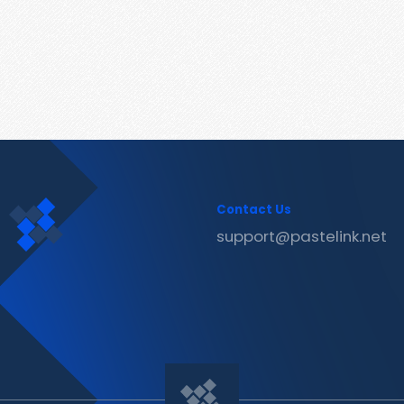
Contact Us
support@pastelink.net