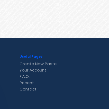
Useful Pages
Create New Paste
Your Account
F.A.Q.
Recent
Contact