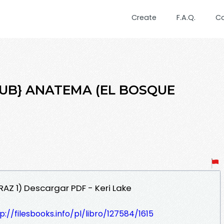
Create
F.A.Q.
C
EPUB} ANATEMA (EL BOSQUE
AZ 1) Descargar PDF - Keri Lake
p://filesbooks.info/pl/libro/127584/1615