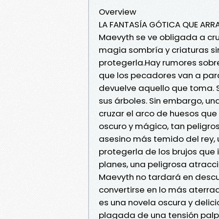
Overview
LA FANTASÍA GÓTICA QUE ARRAS
Maevyth se ve obligada a cru
magia sombría y criaturas sini
protegerla.Hay rumores sobre
que los pecadores van a par
devuelve aquello que toma. S
sus árboles. Sin embargo, un
cruzar el arco de huesos que
oscuro y mágico, tan peligroso
asesino más temido del rey,
protegerla de los brujos que 
planes, una peligrosa atrac
Maevyth no tardará en descub
convertirse en lo más aterra
es una novela oscura y delici
plagada de una tensión palp