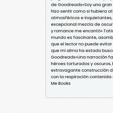
de Goodreads«Soy una gran f
hizo sentir como si hubiera 
atmosféricos e inquietantes, 
excepcional mezcla de oscuri
y romance me encantó».Tati
mundo es fascinante, asombr
que el lector no puede evitar
que mi alma ha estado buscan
Goodreads«Una narración fas
héroes torturados y oscuros,
extravagante construcción de
con la respiración contenida
Me Books