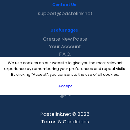
Contact Us
support@pastelink.net
Useful Pages
Create New Paste
Your Account
F.A.Q.
Recent
We use cookies on our website to give you the most relevant
Contact
experience by remembering your preferences and repeat visits.
By clicking “Accept”, you consent to the use of all cookies.
Accept
Pastelink.net © 2026
Terms & Conditions