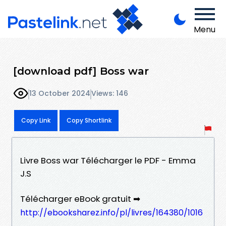
Menu
[download pdf] Boss war
13 October 2024
Views: 146
Copy Link
Copy Shortlink
Livre Boss war Télécharger le PDF - Emma
J.S
Télécharger eBook gratuit ➡
http://ebooksharez.info/pl/livres/164380/1016