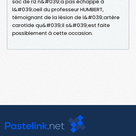
sac de riz n&#039;a pas échappé à
l&#039;oeil du professeur HUMBERT,
témoignant de la lésion de l&#039;artère
carotide qu&#039;il s&#039;est faite
possiblement à cette occasion.