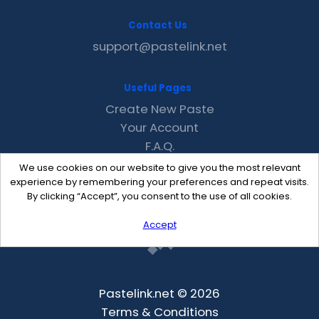
Contact Us
support@pastelink.net
Useful Pages
Create New Paste
Your Account
F.A.Q.
Recent
We use cookies on our website to give you the most relevant
Contact
experience by remembering your preferences and repeat visits.
By clicking “Accept”, you consent to the use of all cookies.
Accept
Pastelink.net © 2026
Terms & Conditions