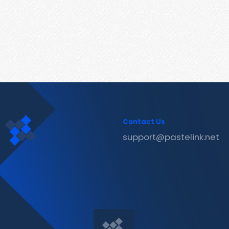
Contact Us
support@pastelink.net