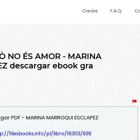
Create
F.A.Q.
C
XÒ NO ÉS AMOR - MARINA
 descargar ebook gra
rgar PDF - MARINA MARROQUI ESCLAPEZ
p://filesbooks.info/pl/libro/16303/939