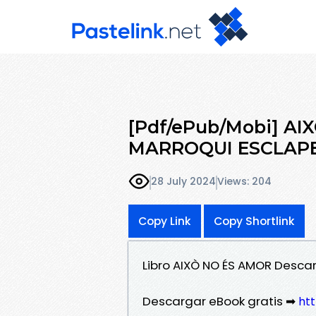
[Pdf/ePub/Mobi] AI
MARROQUI ESCLAPEZ
28 July 2024
Views: 204
Copy Link
Copy Shortlink
Libro AIXÒ NO ÉS AMOR Desca
Descargar eBook gratis ➡
htt