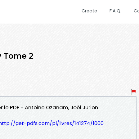
Create
F.A.Q.
C
w Tome 2
r le PDF - Antoine Ozanam, Joël Jurion
http://get-pdfs.com/pl/livres/141274/1000