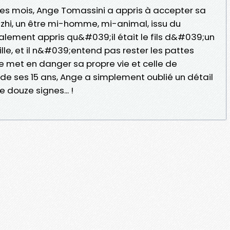
s mois, Ange Tomassini a appris à accepter sa
 dizhi, un être mi-homme, mi-animal, issu du
galement appris qu&#039;il était le fils d&#039;un
ille, et il n&#039;entend pas rester les pattes
e met en danger sa propre vie et celle de
de ses 15 ans, Ange a simplement oublié un détail
 douze signes... !