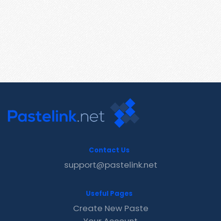
Contact Us
support@pastelink.net
Useful Pages
Create New Paste
Your Account