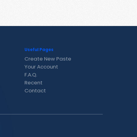
Useful Pages
Create New Paste
Your Account
F.A.Q.
Recent
Contact