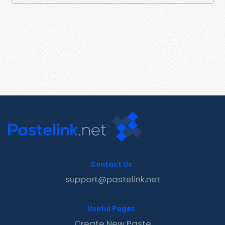
Contact Us
support@pastelink.net
Useful Pages
Create New Paste