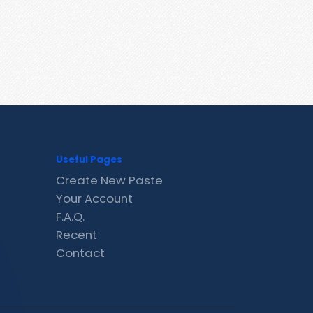
Useful Pages
Create New Paste
Your Account
F.A.Q.
Recent
Contact