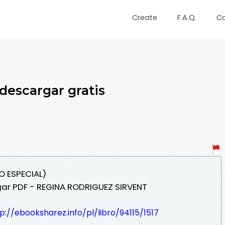
Create
F.A.Q.
C
 descargar gratis
IO ESPECIAL)
gar PDF - REGINA RODRIGUEZ SIRVENT
p://ebooksharez.info/pl/libro/94115/1517