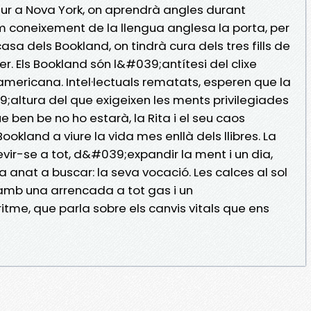
ur a Nova York, on aprendrà angles durant
im coneixement de la llengua anglesa la porta, per
asa dels Bookland, on tindrà cura dels tres fills de
er. Els Bookland són l&#039;antítesi del clixe
mericana. Intel·lectuals rematats, esperen que la
9;altura del que exigeixen les ments privilegiades
ue ben be no ho estarà, la Rita i el seu caos
ookland a viure la vida mes enllà dels llibres. La
ir-se a tot, d&#039;expandir la ment i un dia,
a anat a buscar: la seva vocació. Les calces al sol
, amb una arrencada a tot gas i un
tme, que parla sobre els canvis vitals que ens