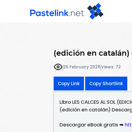
(edición en catalán)
26 February 2026
Views: 72
Copy Link
Copy Shortlink
Libro LES CALCES AL SOL (EDIC
(edición en catalán) Descar
Descargar eBook gratis ➡
htt