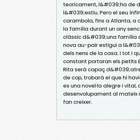
teoricament, l&#039;ha de d
l&#039;estiu. Pero el seu ínf
carambola, fins a Atlanta, a c
la família durant un any senc
clàssic d&#039;una família a
nova au-pair estigui a l&#03
dels nens de la casa. I tot i q
constant portaran els petits B
Rita serà capaç d&#039;atrev
de cop, trobarà el que hi havi
es una novel·la alegre i vital
desenvolupament al mateix ri
fan creixer.